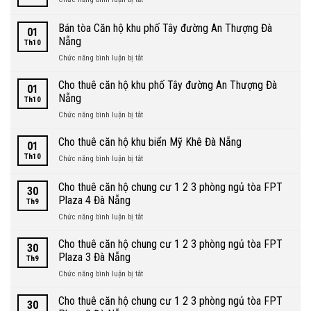
hộ
Sơn
Bán
tại
Đà
tòa
Sơn
Bán tòa Căn hộ khu phố Tây đường An Thượng Đà
Nẵng
01
Căn
Trà
Nẵng
Th10
hộ
Đà
ở
Chức năng bình luận bị tắt
khu
Nẵng
Bán
gần
tòa
ven
Cho thuê căn hộ khu phố Tây đường An Thượng Đà
01
Căn
biển
Nẵng
Th10
hộ
Mỹ
ở
Chức năng bình luận bị tắt
khu
Khê
Cho
phố
Đà
thuê
Cho thuê căn hộ khu biển Mỹ Khê Đà Nẵng
Tây
Nẵng
01
căn
đường
Th10
ở
Chức năng bình luận bị tắt
hộ
An
Cho
khu
Thượng
thuê
Cho thuê căn hộ chung cư 1 2 3 phòng ngủ tòa FPT
phố
Đà
30
căn
Tây
Plaza 4 Đà Nẵng
Nẵng
Th9
hộ
đường
ở
Chức năng bình luận bị tắt
khu
An
Cho
biển
Thượng
thuê
Mỹ
Cho thuê căn hộ chung cư 1 2 3 phòng ngủ tòa FPT
Đà
30
căn
Khê
Plaza 3 Đà Nẵng
Nẵng
Th9
hộ
Đà
ở
Chức năng bình luận bị tắt
chung
Nẵng
Cho
cư
thuê
Cho thuê căn hộ chung cư 1 2 3 phòng ngủ tòa FPT
1
30
căn
2