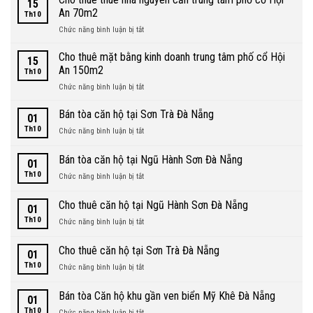
15
Villa
An 70m2
Th10
biệt
ở
Chức năng bình luận bị tắt
thự
Cho
biển
thuê
Cho thuê mặt bằng kinh doanh trung tâm phố cổ Hội
An
15
thuê
Bàng
An 150m2
Th10
nhà
Hội
ở
Chức năng bình luận bị tắt
nguyên
An
Cho
căn
nguyên
thuê
Bán tòa căn hộ tại Sơn Trà Đà Nẵng
trung
căn
01
mặt
tâm
200m2
Th10
ở
Chức năng bình luận bị tắt
bằng
phố
Bán
kinh
cổ
tòa
Bán tòa căn hộ tại Ngũ Hành Sơn Đà Nẵng
doanh
Hội
01
căn
trung
An
Th10
ở
Chức năng bình luận bị tắt
hộ
tâm
70m2
Bán
tại
phố
tòa
Sơn
Cho thuê căn hộ tại Ngũ Hành Sơn Đà Nẵng
cổ
01
căn
Trà
Hội
Th10
ở
Chức năng bình luận bị tắt
hộ
Đà
An
Cho
tại
Nẵng
150m2
thuê
Ngũ
Cho thuê căn hộ tại Sơn Trà Đà Nẵng
01
căn
Hành
Th10
ở
Chức năng bình luận bị tắt
hộ
Sơn
Cho
tại
Đà
thuê
Ngũ
Bán tòa Căn hộ khu gần ven biển Mỹ Khê Đà Nẵng
Nẵng
01
căn
Hành
Th10
ở
Chức năng bình luận bị tắt