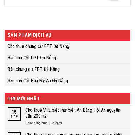
SẢN PHẨM DỊCH VỤ
Cho thuê chung cư FPT Đà Nẵng
Bán nhà đất FPT Đà Nẵng
Bán chung cư FPT Đà Nẵng
Bán nhà đất Phú Mỹ An Đà Nẵng
TIN MỚI NHẤT
Cho thuê Villa biệt thự biển An Bàng Hội An nguyên
15
căn 200m2
Th10
ở
Chức năng bình luận bị tắt
Cho
thuê
Cho thuê thuê nhà nguyên căn trung tâm phố cổ Hội