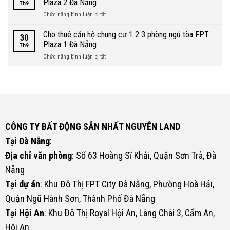
Plaza 2 Đà Nẵng
Th9
hộ
3
ở
Chức năng bình luận bị tắt
chung
phòng
Cho
cư
ngủ
thuê
Cho thuê căn hộ chung cư 1 2 3 phòng ngủ tòa FPT
1
tòa
30
căn
2
Plaza 1 Đà Nẵng
FPT
Th9
hộ
3
Plaza
ở
Chức năng bình luận bị tắt
chung
phòng
4
Cho
cư
ngủ
Đà
thuê
1
tòa
Nẵng
căn
2
FPT
hộ
3
Plaza
chung
phòng
3
cư
ngủ
Đà
1
tòa
Nẵng
CÔNG TY BẤT ĐỘNG SẢN NHẤT NGUYÊN LAND
2
FPT
3
Plaza
Tại Đà Nẵng
:
phòng
2
ngủ
Địa chỉ văn phòng
: Số 63 Hoàng Sĩ Khải, Quận Sơn Trà, Đà
Đà
tòa
Nẵng
Nẵng
FPT
Plaza
Tại dự án
: Khu Đô Thị FPT City Đà Nẵng, Phường Hoà Hải,
1
Đà
Quận Ngũ Hành Sơn, Thành Phố Đà Nẵng
Nẵng
Tại Hội An
: Khu Đô Thị Royal Hội An, Làng Chài 3, Cẩm An,
Hội An