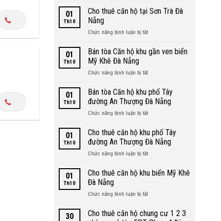
Ngũ
thuê
Cho thuê căn hộ tại Sơn Trà Đà
Hành
01
căn
Sơn
Nẵng
Th10
hộ
Đà
ở
Chức năng bình luận bị tắt
tại
Nẵng
Cho
Ngũ
thuê
Bán tòa Căn hộ khu gần ven biển
Hành
01
căn
Sơn
Mỹ Khê Đà Nẵng
Th10
hộ
Đà
ở
Chức năng bình luận bị tắt
tại
Nẵng
Bán
Sơn
tòa
Bán tòa Căn hộ khu phố Tây
Trà
01
Căn
Đà
đường An Thượng Đà Nẵng
Th10
hộ
Nẵng
ở
Chức năng bình luận bị tắt
khu
Bán
gần
tòa
Cho thuê căn hộ khu phố Tây
ven
01
Căn
biển
đường An Thượng Đà Nẵng
Th10
hộ
Mỹ
ở
Chức năng bình luận bị tắt
khu
Khê
Cho
phố
Đà
thuê
Cho thuê căn hộ khu biển Mỹ Khê
Tây
Nẵng
01
căn
đường
Đà Nẵng
Th10
hộ
An
ở
Chức năng bình luận bị tắt
khu
Thượng
Cho
phố
Đà
thuê
Cho thuê căn hộ chung cư 1 2 3
Tây
Nẵng
30
căn
đường