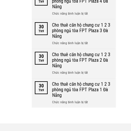
phòng ngủ tòa FPT Plaza 4 Đà
Th9
hộ
An
Nẵng
khu
Thượng
ở
Chức năng bình luận bị tắt
biển
Đà
Cho
Mỹ
Nẵng
thuê
Khê
Cho thuê căn hộ chung cư 1 2 3
30
căn
Đà
phòng ngủ tòa FPT Plaza 3 Đà
Th9
hộ
Nẵng
Nẵng
chung
ở
Chức năng bình luận bị tắt
cư
Cho
1
thuê
2
Cho thuê căn hộ chung cư 1 2 3
30
căn
3
phòng ngủ tòa FPT Plaza 2 Đà
Th9
hộ
phòng
Nẵng
chung
ngủ
ở
Chức năng bình luận bị tắt
cư
tòa
Cho
1
FPT
thuê
2
Plaza
Cho thuê căn hộ chung cư 1 2 3
30
căn
3
4
phòng ngủ tòa FPT Plaza 1 Đà
Th9
hộ
phòng
Đà
Nẵng
chung
ngủ
Nẵng
ở
Chức năng bình luận bị tắt
cư
tòa
Cho
1
FPT
thuê
2
Plaza
căn
3
3
hộ
phòng
Đà
chung
ngủ
Nẵng