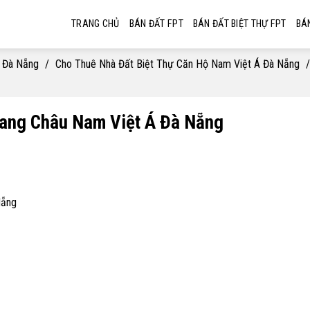
TRANG CHỦ
BÁN ĐẤT FPT
BÁN ĐẤT BIỆT THỰ FPT
BÁ
i Đà Nẵng
/
Cho Thuê Nhà Đất Biệt Thự Căn Hộ Nam Việt Á Đà Nẵng
/
iang Châu Nam Việt Á Đà Nẵng
Nẵng