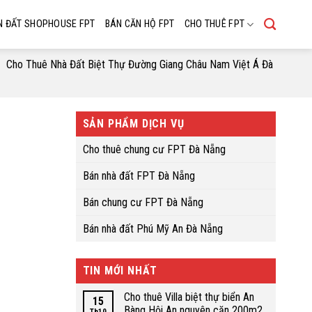
N ĐẤT SHOPHOUSE FPT
BÁN CĂN HỘ FPT
CHO THUÊ FPT
Cho Thuê Nhà Đất Biệt Thự Đường Giang Châu Nam Việt Á Đà
SẢN PHẨM DỊCH VỤ
Cho thuê chung cư FPT Đà Nẵng
Bán nhà đất FPT Đà Nẵng
Bán chung cư FPT Đà Nẵng
Bán nhà đất Phú Mỹ An Đà Nẵng
TIN MỚI NHẤT
Cho thuê Villa biệt thự biển An
15
Bàng Hội An nguyên căn 200m2
Th10