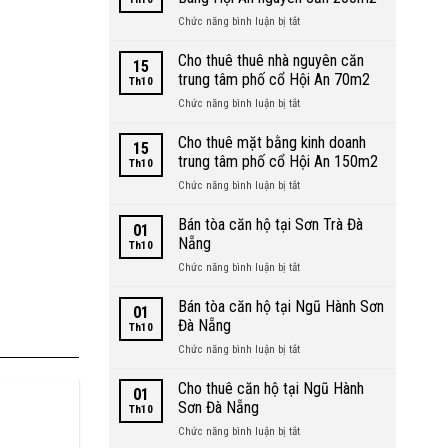
ở
Chức năng bình luận bị tắt
Cho
thuê
Cho thuê thuê nhà nguyên căn
15
Villa
trung tâm phố cổ Hội An 70m2
Th10
biệt
ở
Chức năng bình luận bị tắt
thự
Cho
biển
thuê
Cho thuê mặt bằng kinh doanh
An
15
thuê
Bàng
trung tâm phố cổ Hội An 150m2
Th10
nhà
Hội
ở
Chức năng bình luận bị tắt
nguyên
An
Cho
căn
nguyên
thuê
Bán tòa căn hộ tại Sơn Trà Đà
trung
căn
01
mặt
tâm
Nẵng
200m2
Th10
bằng
phố
ở
Chức năng bình luận bị tắt
kinh
cổ
Bán
doanh
Hội
tòa
Bán tòa căn hộ tại Ngũ Hành Sơn
trung
An
01
căn
tâm
Đà Nẵng
70m2
Th10
hộ
phố
ở
Chức năng bình luận bị tắt
tại
cổ
Bán
Sơn
Hội
tòa
Cho thuê căn hộ tại Ngũ Hành
Trà
An
01
căn
Đà
Sơn Đà Nẵng
150m2
Th10
hộ
Nẵng
ở
Chức năng bình luận bị tắt
tại
Cho